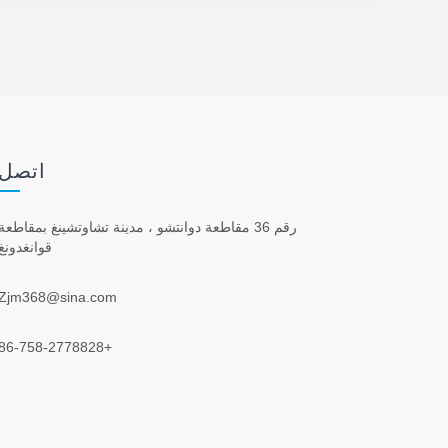
اتصل 
رقم 36 مقاطعة دوانتشو ، مدينة تشاوتشينغ بمقاطعة
قوانغدونغ
Zjm368@sina.com
+86-758-2778828