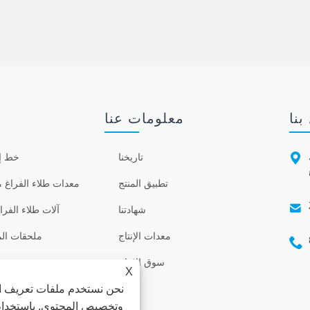
بنا
معلومات عنا

تاريخنا
خط إن
تطبيق المنتج
معدات طلاء الفراغ م

شهادتنا
آلات طلاء الفرا
معدات الإنتاج
ملحقات الم

سوق الإنتاج
X
نحن نستخدم ملفات تعريف ال
وتخصيص المحتوى. باستخدام ه