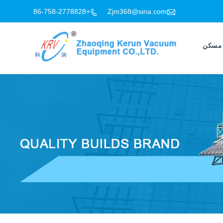

+86-758-2778828
Zjm368@sina.com

مسكن