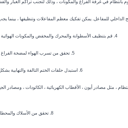
4. قم بتنظيف الأسطوانة والمحرك والمخفض والمكونات الهوائية ، إلخ. داخل آلة الطلاء لتوفير ضمان للتشغيل العادي للجهاز.
5. تحقق من تسرب الهواء لمضخة الفراغ أو التزود بالوقود أو تحديث حلقة الختم في الوقت المناسب.
6. استبدل حلقات الختم التالفة والتهابية بشكل مفرط في الوقت المناسب للحفاظ على أداء الختم سليما.
اء بانتظام ، مثل مصادر أيون ، الأقطاب الكهربائية ، الكاثودات ، ومصاد
8. تحقق من الأسلاك والمحطات من المعدات للتأكد من أن الأسلاك ضيقة وغير فضفاضة.