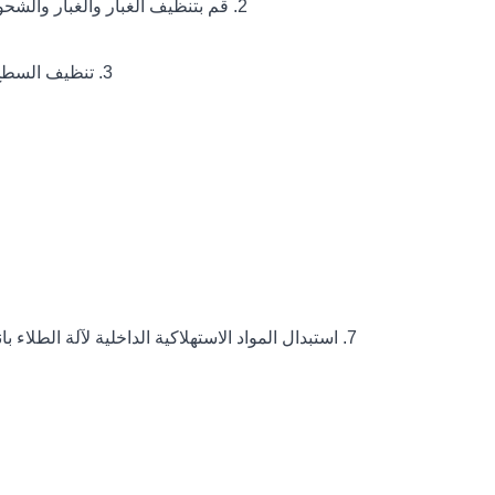
2. قم بتنظيف الغبار والغبار والشحوم بانتظام في غرفة الفراغ والمكونات ، وذلك لتجنب تراكم الغبار والفشل غير الضروري الناجم عن الاستخدام على المدى الطويل.
3. تنظيف السطح الداخلي للمفاعل. يمكن تفكيك معظم المفاعلات وتنظيفها ، بينما يجب تنظيف المفاعلات الكبيرة في الموقع مع عوامل التنظيف.
7. استبدال المواد الاستهلاكية الداخلية لآلة الطل