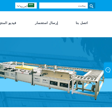

العربية

اتصل بنا
إرسال استفسار
فيديو المنتج