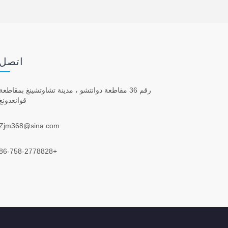
اتصل 
رقم 36 مقاطعة دوانتشو ، مدينة تشاوتشينغ بمقاطعة
قوانغدونغ
Zjm368@sina.com
+86-758-2778828