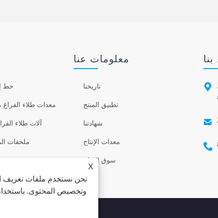
بنا
معلومات عنا

تاريخنا
خط إن
تطبيق المنتج
معدات طلاء الفراغ م

شهادتنا
آلات طلاء الفرا
معدات الإنتاج
ملحقات الم

سوق الإنتاج
X
نحن نستخدم ملفات تعريف ال
وتخصيص المحتوى. باستخدام ه