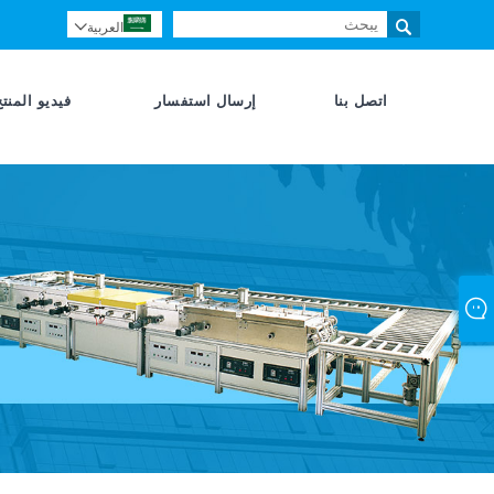

العربية

اتصل بنا
إرسال استفسار
فيديو المنتج