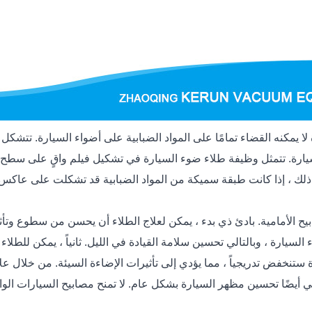
لا يمكنه القضاء تمامًا على المواد الضبابية على أضواء السيارة. تتشك
سيارة. تتمثل وظيفة طلاء ضوء السيارة في تشكيل فيلم واقٍ على سطح ع
 ذلك ، إذا كانت طبقة سميكة من المواد الضبابية قد تشكلت على عاكس ا
بيح الأمامية. بادئ ذي بدء ، يمكن لعلاج الطلاء أن يحسن من سطوع وتأثي
لسيارة ، وبالتالي تحسين سلامة القيادة في الليل. ثانياً ، يمكن للطل
رة ستنخفض تدريجياً ، مما يؤدي إلى تأثيرات الإضاءة السيئة. من خلال ع
مامي أيضًا تحسين مظهر السيارة بشكل عام. لا تمنح مصابيح السيارات ال