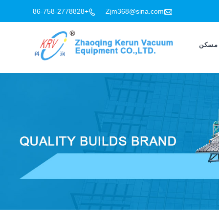

+86-758-2778828
Zjm368@sina.com

مسكن